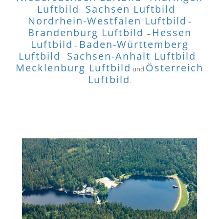
Luftbild
Sachsen Luftbild
–
–
Nordrhein-Westfalen Luftbild
–
Brandenburg Luftbild
Hessen
–
Luftbild
Baden-Württemberg
–
Luftbild
Sachsen-Anhalt Luftbild
–
–
Mecklenburg Luftbild
Österreich
und
Luftbild
.