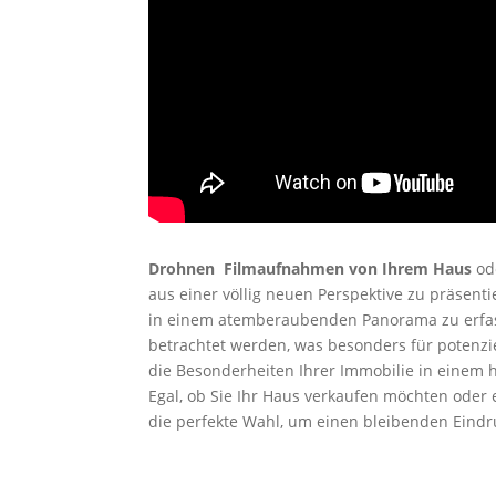
Drohnen Filmaufnahmen von Ihrem Haus
ode
aus einer völlig neuen Perspektive zu präsen
in einem atemberaubenden Panorama zu erfas
betrachtet werden, was besonders für potenzi
die Besonderheiten Ihrer Immobilie in einem 
Egal, ob Sie Ihr Haus verkaufen möchten ode
die perfekte Wahl, um einen bleibenden Eindru