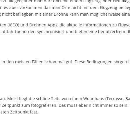
 zu fliegen, aber man darf dort mit einem Flugzeug, oder Heli f
nn es aber vorkommen das man Orte nicht mit dem Flugzeug befliege
 nicht befliegbar, mit einer Drohne kann man möglicherweise ei
rten (ICEO) und Drohnen Apps, die aktuelle Informationen zu Flu
 Luftfahrtbehörden synchronisiert und bieten eine benutzerfreundl
in den meisten Fällen schon mal gut. Diese Bedingungen sorgen fü
 an. Meist liegt die schöne Seite von einem Wohnhaus (Terrasse, 
Zeitpunkt zum fotografieren. Das muss aber nicht immer so sein.
ten Zeitpunkt fest.