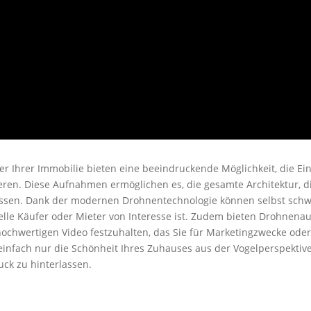
r Ihrer Immobilie bieten eine beeindruckende Möglichkeit, die Ei
tieren. Diese Aufnahmen ermöglichen es, die gesamte Architektur,
sen. Dank der modernen Drohnentechnologie können selbst schwe
elle Käufer oder Mieter von Interesse ist. Zudem bieten Drohnen
hochwertigen Video festzuhalten, das Sie für Marketingzwecke od
r einfach nur die Schönheit Ihres Zuhauses aus der Vogelperspek
ck zu hinterlassen.