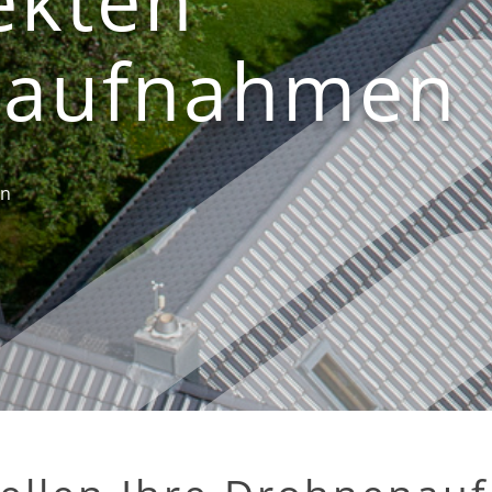
naufnahmen
en