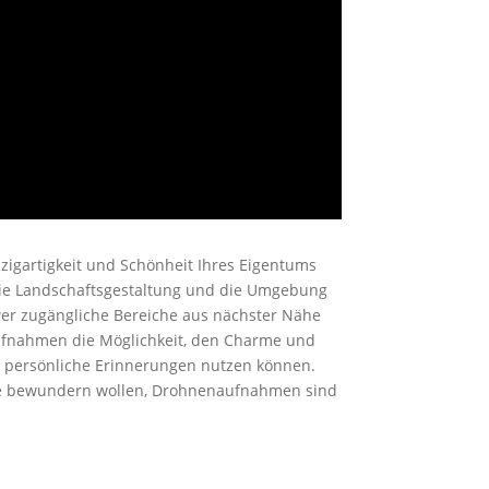
nzigartigkeit und Schönheit Ihres Eigentums
 die Landschaftsgestaltung und die Umgebung
r zugängliche Bereiche aus nächster Nähe
aufnahmen die Möglichkeit, den Charme und
er persönliche Erinnerungen nutzen können.
tive bewundern wollen, Drohnenaufnahmen sind