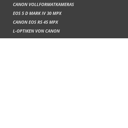
CANON VOLLFORMATKAMERAS
EOS 5 D MARK IV 30 MPX
CANON EOS R5 45 MPX
L-OPTIKEN VON CANON
DROHNE DJI MAVIC 4 PRO
FÜR KUNDEN
GESCHENK GUTSCHEIN
LUFTAUFNAHMEN HAUS
LUFTAUFNAHMEN GEWERBLICH
FAQ -SEITE
ZUFRIEDENHEITS -GARANTIE