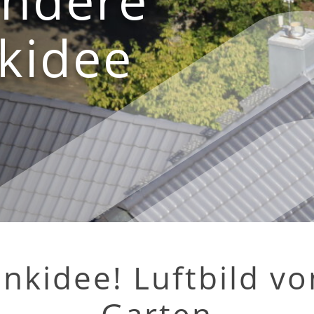
kidee
nkidee! Luftbild v