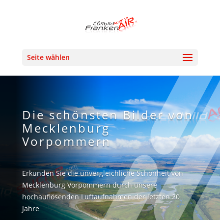
Seite wählen
Die schönsten Bilder von
Mecklenburg
Vorpommern
Erkunden Sie die unvergleichliche Schönheit von
Mecklenburg Vorpommern durch unsere
hochauflösenden Luftaufnahmen der letzten 20
Jahre