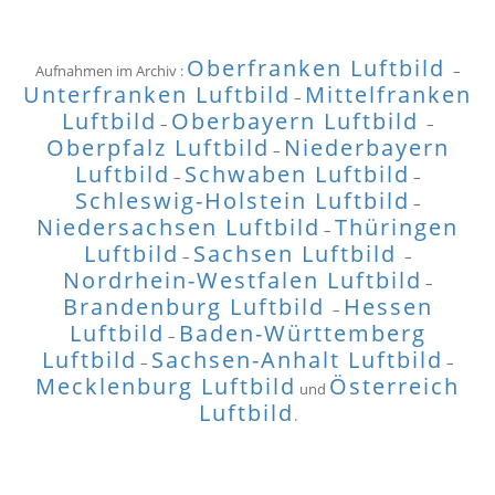
Oberfranken Luftbild
Aufnahmen im Archiv :
–
Unterfranken Luftbild
Mittelfranken
–
Luftbild
Oberbayern Luftbild
–
–
Oberpfalz Luftbild
Niederbayern
–
Luftbild
Schwaben Luftbild
–
–
Schleswig-Holstein Luftbild
–
Niedersachsen Luftbild
Thüringen
–
Luftbild
Sachsen Luftbild
–
–
Nordrhein-Westfalen Luftbild
–
Brandenburg Luftbild
Hessen
–
Luftbild
Baden-Württemberg
–
Luftbild
Sachsen-Anhalt Luftbild
–
–
Mecklenburg Luftbild
Österreich
und
Luftbild
.